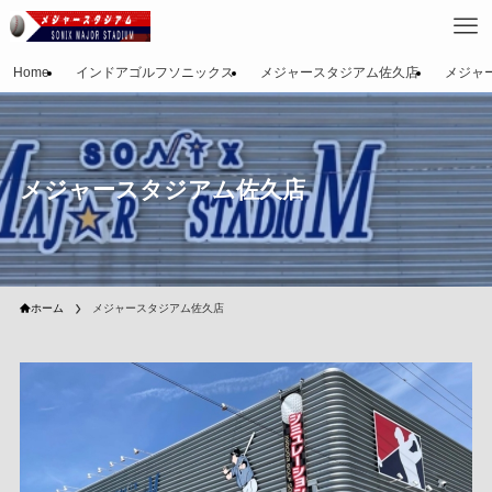
Home
インドアゴルフソニックス
メジャースタジアム佐久店
メジャ
メジャースタジアム佐久店
ホーム
メジャースタジアム佐久店