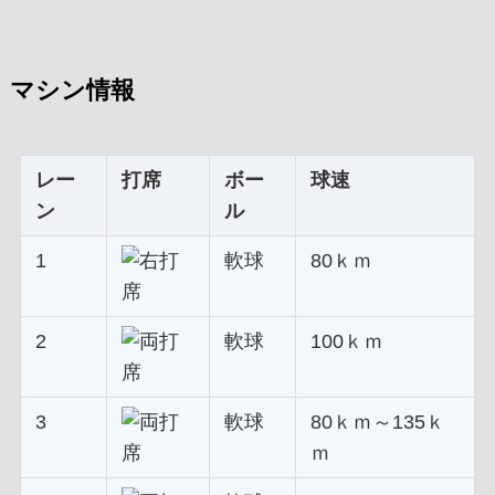
マシン情報
レー
打席
ボー
球速
ン
ル
1
軟球
80ｋｍ
2
軟球
100ｋｍ
3
軟球
80ｋｍ～135ｋ
ｍ